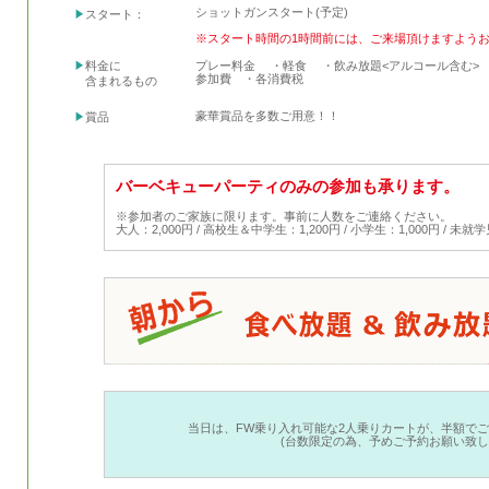
ショットガンスタート(予定)
スタート：
※スタート時間の1時間前には、ご来場頂けますよう
料金に
プレー料金 ・軽食 ・飲み放題<アルコール含む>
参加費 ・各消費税
含まれるもの
豪華賞品を多数ご用意！！
賞品
バーベキューパーティのみの参加も承ります。
※参加者のご家族に限ります。事前に人数をご連絡ください。
大人：2,000円 / 高校生＆中学生：1,200円 / 小学生：1,000円 / 未
当日は、FW乗り入れ可能な2人乗りカートが、半額で
(台数限定の為、予めご予約お願い致し