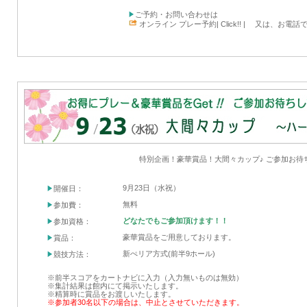
ご予約・お問い合わせは
オンライン プレー予約| Click!! |
又は、お電話で TEL
特別企画！豪華賞品！大間々カップ♪ ご参加お待
9月23日（水祝）
開催日：
無料
参加費：
どなたでもご参加頂けます！！
参加資格：
豪華賞品をご用意しております。
賞品：
新ぺリア方式(前半9ホール)
競技方法：
※前半スコアをカートナビに入力（入力無いものは無効）
※集計結果は館内にて掲示いたします。
※精算時に賞品をお渡しいたします。
※参加者30名以下の場合は、中止とさせていただきます。