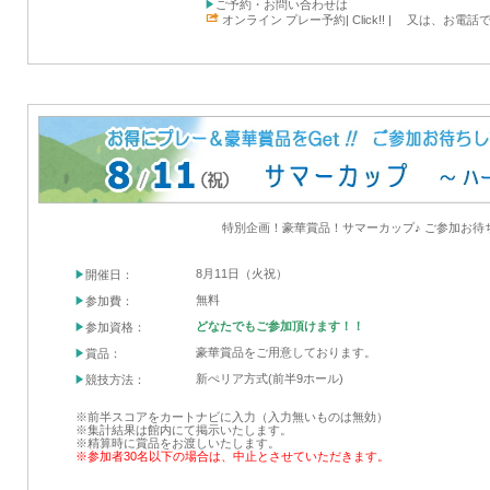
ご予約・お問い合わせは
オンライン プレー予約| Click!! |
又は、お電話で TEL
特別企画！豪華賞品！サマーカップ♪ ご参加お待
8月11日（火祝）
開催日：
無料
参加費：
どなたでもご参加頂けます！！
参加資格：
豪華賞品をご用意しております。
賞品：
新ぺリア方式(前半9ホール)
競技方法：
※前半スコアをカートナビに入力（入力無いものは無効）
※集計結果は館内にて掲示いたします。
※精算時に賞品をお渡しいたします。
※参加者30名以下の場合は、中止とさせていただきます。