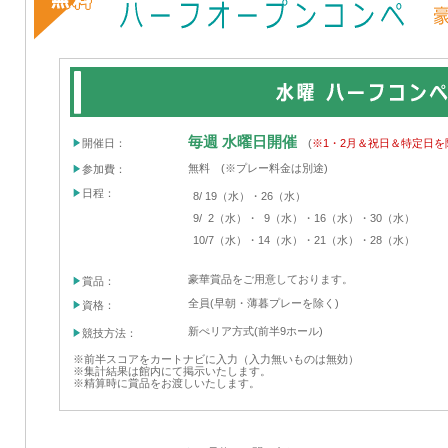
毎週 水曜日開催
開催日：
(
※1・2月＆祝日＆特定日を
無料 (※プレー料金は別途)
参加費：
日程：
8/
19（水）・26（水）
9/
2（水）・
9（水）・16（水）・30（水）
10/7（水）・14（水）・21（水）・28（水）
豪華賞品をご用意しております。
賞品：
全員(早朝・薄暮プレーを除く)
資格：
新ぺリア方式(前半9ホール)
競技方法：
※前半スコアをカートナビに入力（入力無いものは無効）
※集計結果は館内にて掲示いたします。
※精算時に賞品をお渡しいたします。