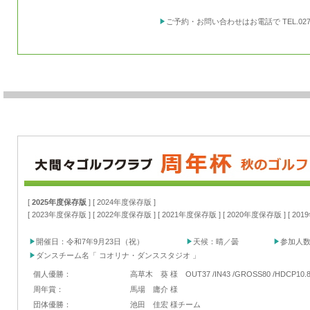
ご予約・お問い合わせはお電話で TEL.0277-
[
2025年度保存版
] [
2024年度保存版
]
[
2023年度保存版
] [
2022年度保存版
] [
2021年度保存版
] [
2020年度保存版
] [
20
開催日：令和7年9月23日（祝）
天候：晴／曇
参加人数
ダンスチーム名「 コオリナ・ダンススタジオ 」
個人優勝：
高草木 葵 様 OUT37 /IN43 /GROSS80 /HDCP10.8 
周年賞：
馬場 庸介 様
団体優勝：
池田 佳宏 様チーム